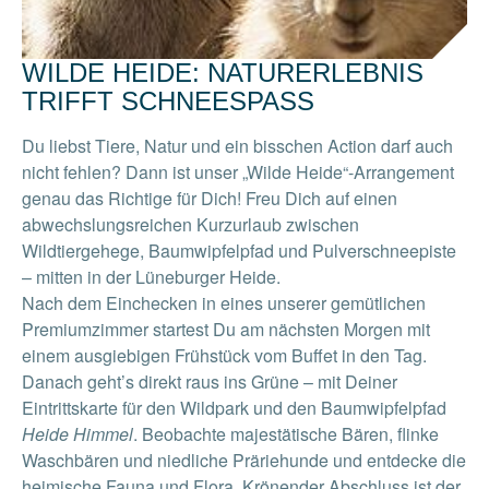
WILDE HEIDE: NATURERLEBNIS
TRIFFT SCHNEESPASS
Du liebst Tiere, Natur und ein bisschen Action darf auch
nicht fehlen? Dann ist unser „Wilde Heide“-Arrangement
genau das Richtige für Dich! Freu Dich auf einen
abwechslungsreichen Kurzurlaub zwischen
Wildtiergehege, Baumwipfelpfad und Pulverschneepiste
– mitten in der Lüneburger Heide.
Nach dem Einchecken in eines unserer gemütlichen
Premiumzimmer startest Du am nächsten Morgen mit
einem ausgiebigen Frühstück vom Buffet in den Tag.
Danach geht’s direkt raus ins Grüne – mit Deiner
Eintrittskarte für den Wildpark und den Baumwipfelpfad
Heide Himmel
. Beobachte majestätische Bären, flinke
Waschbären und niedliche Präriehunde und entdecke die
heimische Fauna und Flora. Krönender Abschluss ist der