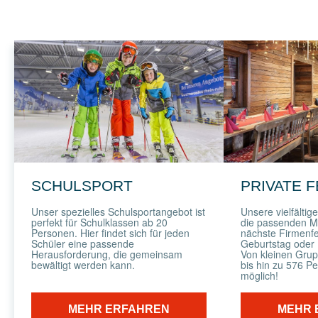
SCHULSPORT
PRIVATE F
Unser spezielles Schulsportangebot ist
Unsere vielfältig
perfekt für Schulklassen ab 20
die passenden Mö
Personen. Hier findet sich für jeden
nächste Firmenfe
Schüler eine passende
Geburtstag oder 
Herausforderung, die gemeinsam
Von kleinen Gru
bewältigt werden kann.
bis hin zu 576 Pe
möglich!
MEHR ERFAHREN
MEHR 