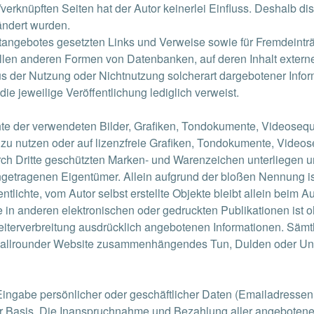
verknüpften Seiten hat der Autor keinerlei Einfluss. Deshalb dist
rändert wurden.
rnetangebotes gesetzten Links und Verweise sowie für Fremdeint
llen anderen Formen von Datenbanken, auf deren Inhalt externe S
 der Nutzung oder Nichtnutzung solcherart dargebotener Informa
ie jeweilige Veröffentlichung lediglich verweist.
echte der verwendeten Bilder, Grafiken, Tondokumente, Videosequ
zu nutzen oder auf lizenzfreie Grafiken, Tondokumente, Video
urch Dritte geschützten Marken- und Warenzeichen unterliegen
getragenen Eigentümer. Allein aufgrund der bloßen Nennung is
entlichte, vom Autor selbst erstellte Objekte bleibt allein beim 
n anderen elektronischen oder gedruckten Publikationen ist o
iterverbreitung ausdrücklich angebotenen Informationen. Sämtl
r allrounder Website zusammenhängendes Tun, Dulden oder Unt
Eingabe persönlicher oder geschäftlicher Daten (Emailadressen,
ger Basis. Die Inanspruchnahme und Bezahlung aller angebotenen