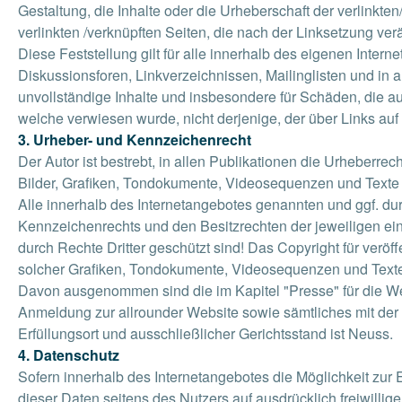
Gestaltung, die Inhalte oder die Urheberschaft der verlinkten/
verlinkten /verknüpften Seiten, die nach der Linksetzung ve
Diese Feststellung gilt für alle innerhalb des eigenen Inte
Diskussionsforen, Linkverzeichnissen, Mailinglisten und in a
unvollständige Inhalte und insbesondere für Schäden, die aus
welche verwiesen wurde, nicht derjenige, der über Links auf d
3. Urheber- und Kennzeichenrecht
Der Autor ist bestrebt, in allen Publikationen die Urheberr
Bilder, Grafiken, Tondokumente, Videosequenzen und Texte 
Alle innerhalb des Internetangebotes genannten und ggf. d
Kennzeichenrechts und den Besitzrechten der jeweiligen ein
durch Rechte Dritter geschützt sind! Das Copyright für veröff
solcher Grafiken, Tondokumente, Videosequenzen und Texte i
Davon ausgenommen sind die im Kapitel "Presse" für die We
Anmeldung zur allrounder Website sowie sämtliches mit de
Erfüllungsort und ausschließlicher Gerichtsstand ist Neuss.
4. Datenschutz
Sofern innerhalb des Internetangebotes die Möglichkeit zur 
dieser Daten seitens des Nutzers auf ausdrücklich freiwilli