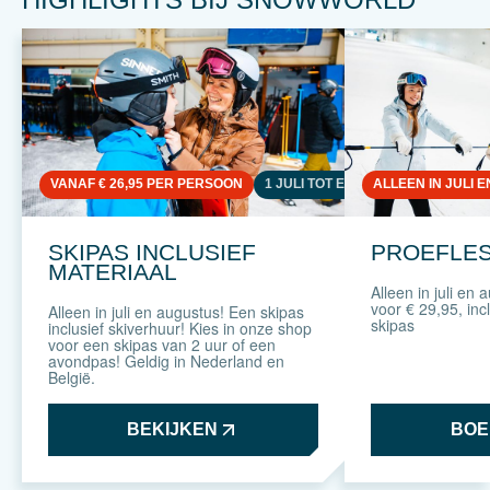
VANAF € 26,95 PER PERSOON
1 JULI TOT EN MET 31 AUGUSTUS
ALLEEN IN JULI 
SKIPAS INCLUSIEF
PROEFLESS
MATERIAAL
Alleen in juli en
voor € 29,95, incl
Alleen in juli en augustus! Een skipas
skipas
inclusief skiverhuur! Kies in onze shop
voor een skipas van 2 uur of een
avondpas! Geldig in Nederland en
België.
BEKIJKEN
BOE