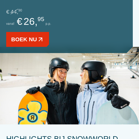
90
€
44,
€
26,
95
vanaf
p.p.
BOEK NU
HIGHLIGHTS BIJ SNOWWORLD