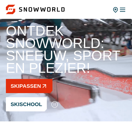
ONTDEK
SNOWWORLD:
SNEEUW, SPORT
EN PLEZIER!
SKIPASSEN
SKISCHOOL