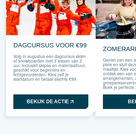
DAGCURSUS VOOR €99
ZOMERAR
Volg in augustus een dagcursus skiën
Geniet van een 
of snowboarden met 3 lessen van 2
piste en sluit de
uur. Inclusief skipas en materiaalhuur,
maaltijd. Kies vo
geschikt voor beginners en
ontdek een van 
lichtgevorderden. Kies zelf je
arrangementen, z
startdatum en betaal slechts €99.
groepsreservering
Boek je perfecte
BEKIJK DE ACTIE
BE