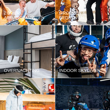
ZOMER
GROEPEN &
ARRANGEMENTEN
BEDRIJVEN
OVERNACHTING
INDOOR SKYDIVEN