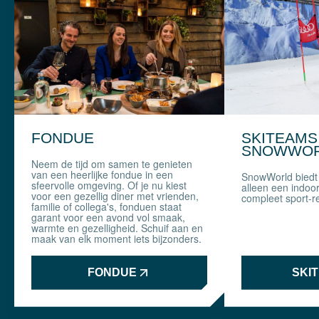
FONDUE
SKITEAMS 
SNOWWO
Neem de tijd om samen te genieten
van een heerlijke fondue in een
SnowWorld biedt
sfeervolle omgeving. Of je nu kiest
alleen een indoo
voor een gezellig diner met vrienden,
compleet sport-re
familie of collega's, fonduen staat
garant voor een avond vol smaak,
warmte en gezelligheid. Schuif aan en
maak van elk moment iets bijzonders.
FONDUE
SKI