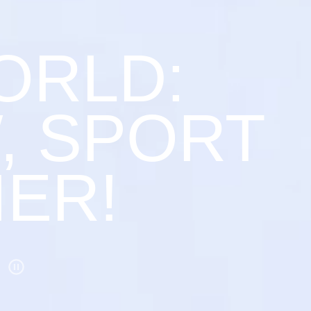
RLD:
, SPORT
IER!