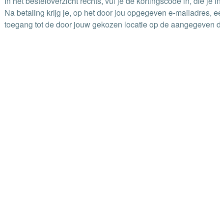
In het besteloverzicht rechts, vul je de kortingscode in, die j
Na betaling krijg je, op het door jou opgegeven e-mailadres, 
toegang tot de door jouw gekozen locatie op de aangegeven da