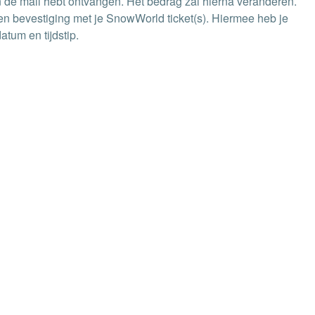
e in de mail hebt ontvangen. Het bedrag zal hierna veranderen.
een bevestiging met je SnowWorld ticket(s). Hiermee heb je
tum en tijdstip.