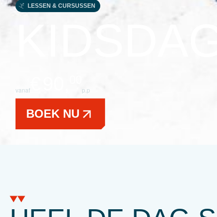
LESSEN & CURSUSSEN
KIDSDA
00
€
90,
vanaf
p.p
BOEK NU