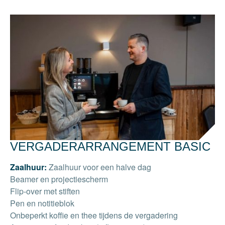
VERGADERARRANGEMENT BASIC
Zaalhuur:
Zaalhuur voor een halve dag
Beamer en projectiescherm
Flip-over met stiften
Pen en notitieblok
Onbeperkt koffie en thee tijdens de vergadering