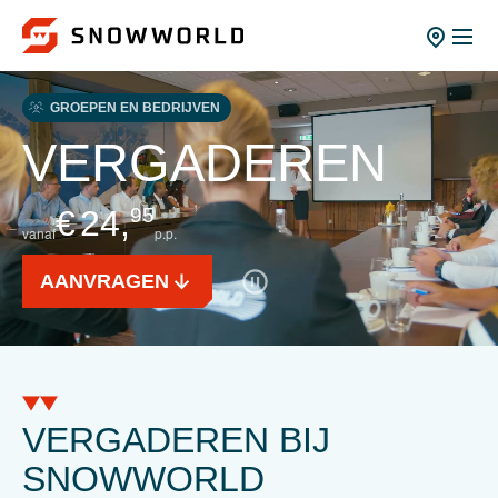
GROEPEN EN BEDRIJVEN
VERGADEREN
€
24,
95
vanaf
p.p.
AANVRAGEN
VERGADEREN BIJ
SNOWWORLD