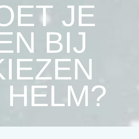
OET JE
EN BIJ
KIEZEN
 HELM?