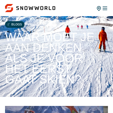
BLOGS
WAAR MOET JE
AAN DENKEN
ALS JE VOOR
HET EERST
GAAT SKIËN?