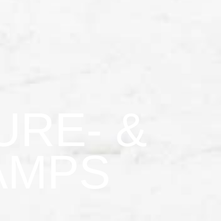
URE- &
AMPS