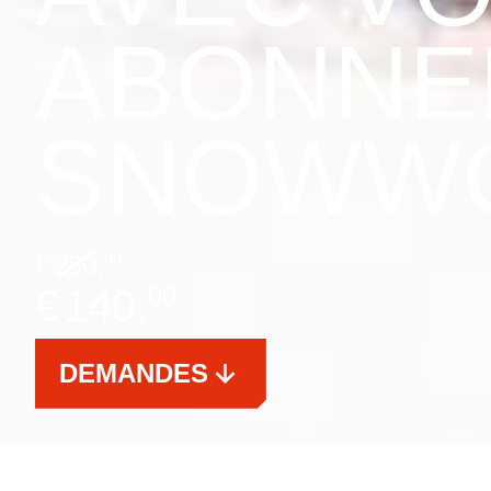
ABONNE
SNOWW
€
280,
00
00
€
140,
DEMANDES