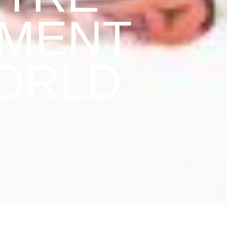
MENT
ORLD