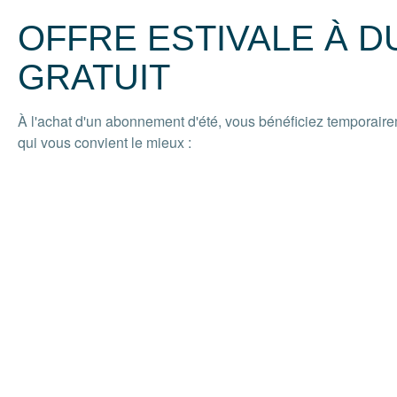
OFFRE ESTIVALE À DUR
GRATUIT
À l'achat d'un abonnement d'été, vous bénéficiez temporaire
qui vous convient le mieux :
Ski en juillet + août
Skier en août + septembre
Vous profitez ainsi de plus de temps sur les pistes sans frai
les élèves des écoles de ski et tous ceux qui souhaitent rester 
au 30 septembre 2026.