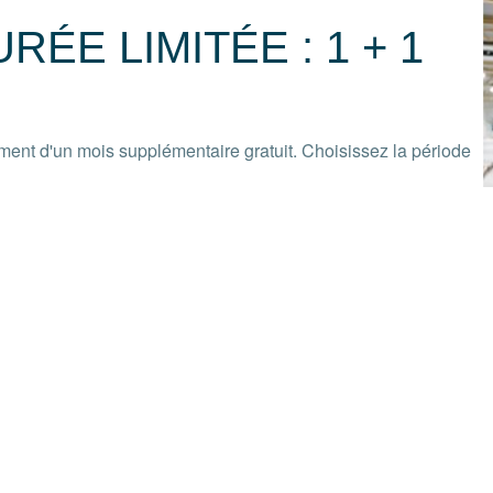
ÉE LIMITÉE : 1 + 1
ment d'un mois supplémentaire gratuit. Choisissez la période
s supplémentaires. Idéal pour les passionnés de sports d'hiver,
actifs cet été. L'offre « 1 + 1 gratuit » est valable du 1er juin